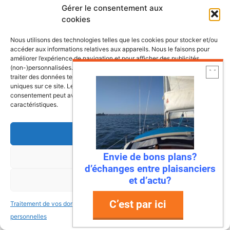
BECHET
Gérer le consentement aux
13 novembre 2023 à 18 h 49 min
cookies
Nous utilisons des technologies telles que les cookies pour stocker et/ou
accéder aux informations relatives aux appareils. Nous le faisons pour
améliorer l’expérience de navigation et pour afficher des publicités
Bonjour
(non-)personnalisées. Consentir à ces technologies nous autorisera à
Merci pour toutes ces infos.
traiter des données telles que le comportement de navigation ou les ID
Que penses tu de la marque antila?
uniques sur ce site. Le fait de ne pas consentir ou de retirer son
consentement peut avoir un effet négatif sur certaines fonctonnalités et
Comparaison entre le maxus 24 et antila
caractéristiques.
24 ?
Merci si tu as les infos.
Accepter
Bonne continuation
Envie de bons plans?
Refuser
d’échanges entre plaisanciers
et d’actu?
Voir les préférences
Ronan
17 novembre 2023 à 19 h 11 min
C’est par ici
Traitement de vos données
Traitement de vos données
personnelles
personnelles