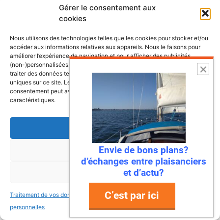
BECHET
Gérer le consentement aux
13 novembre 2023 à 18 h 49 min
cookies
Nous utilisons des technologies telles que les cookies pour stocker et/ou
accéder aux informations relatives aux appareils. Nous le faisons pour
améliorer l’expérience de navigation et pour afficher des publicités
Bonjour
(non-)personnalisées. Consentir à ces technologies nous autorisera à
Merci pour toutes ces infos.
traiter des données telles que le comportement de navigation ou les ID
Que penses tu de la marque antila?
uniques sur ce site. Le fait de ne pas consentir ou de retirer son
consentement peut avoir un effet négatif sur certaines fonctonnalités et
Comparaison entre le maxus 24 et antila
caractéristiques.
24 ?
Merci si tu as les infos.
Accepter
Bonne continuation
Envie de bons plans?
Refuser
d’échanges entre plaisanciers
et d’actu?
Voir les préférences
Ronan
17 novembre 2023 à 19 h 11 min
C’est par ici
Traitement de vos données
Traitement de vos données
personnelles
personnelles