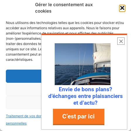
Gérer le consentement aux
Bonjour
cookies
Merci pour toutes ces infos.
Nous utilisons des technologies telles que les cookies pour stocker et/ou
Que penses tu de la marque antila?
accéder aux informations relatives aux appareils. Nous le faisons pour
Comparaison entre le maxus 24 et antila
améliorer l’expérience de navigation et pour afficher des publicités
(non-)personnalisées. Consentir à ces technologies nous autorisera à
24 ?
traiter des données telles que le comportement de navigation ou les ID
Merci si tu as les infos.
uniques sur ce site. Le fait de ne pas consentir ou de retirer son
Bonne continuation
consentement peut avoir un effet négatif sur certaines fonctonnalités et
caractéristiques.
Accepter
Ronan
17 novembre 2023 à 19 h 11 min
Envie de bons plans?
Refuser
d’échanges entre plaisanciers
et d’actu?
Voir les préférences
Bonjour, j’ai bien connu ces deux
C’est par ici
Traitement de vos données
Traitement de vos données
voiliers. Deux très bons bateaux, et
personnelles
personnelles
surtout bien construits. L’accastillage