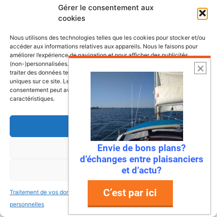
Bonne continuation
Gérer le consentement aux
cookies
Nous utilisons des technologies telles que les cookies pour stocker et/ou
Ronan
accéder aux informations relatives aux appareils. Nous le faisons pour
améliorer l’expérience de navigation et pour afficher des publicités
17 novembre 2023 à 19 h 11 min
(non-)personnalisées. Consentir à ces technologies nous autorisera à
traiter des données telles que le comportement de navigation ou les ID
uniques sur ce site. Le fait de ne pas consentir ou de retirer son
consentement peut avoir un effet négatif sur certaines fonctonnalités et
caractéristiques.
Bonjour, j’ai bien connu ces deux
voiliers. Deux très bons bateaux, et
surtout bien construits. L’accastillage
Accepter
sera peut être à revoir. Le Maxus a
Envie de bons plans?
Refuser
l’avantage d’avoir été plus ditrsibué et
d’échanges entre plaisanciers
d’être transportable. L’Antila d’être
et d’actu?
Voir les préférences
moins gitard, peut-être, car non
transportable transoprtable.
C’est par ici
Traitement de vos données
Traitement de vos données
personnelles
personnelles