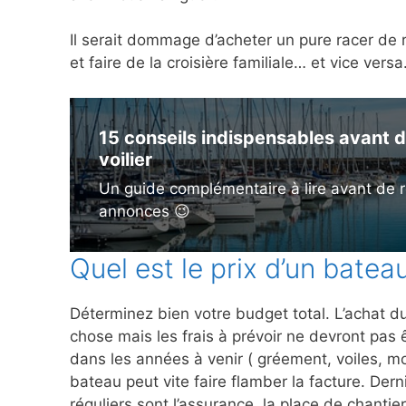
Il serait dommage d’acheter un pure racer de 
et faire de la croisière familiale… et vice vers
15 conseils indispensables avant d
voilier
Un guide complémentaire à lire avant de r
annonces 😉
Quel est le prix d’un batea
Déterminez bien votre budget total. L’achat du
chose mais les frais à prévoir ne devront pas 
dans les années à venir ( gréement, voiles, mo
bateau peut vite faire flamber la facture. Derni
réguliers sont l’assurance, la place de chantier