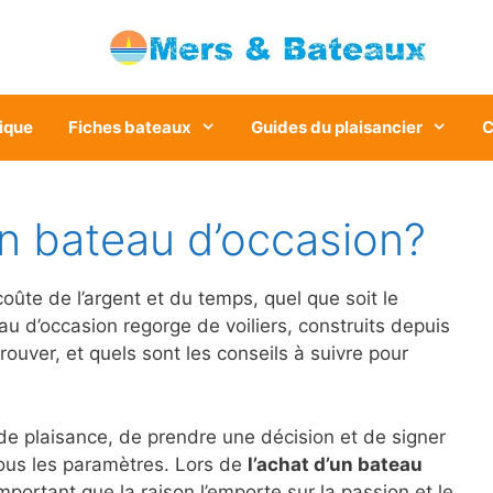
ique
Fiches bateaux
Guides du plaisancier
C
 bateau d’occasion?
ûte de l’argent et du temps, quel que soit le
 d’occasion regorge de voiliers, construits depuis
ver, et quels sont les conseils à suivre pour
de plaisance, de prendre une décision et de signer
ous les paramètres. Lors de
l’achat d’un bateau
mportant que la raison l’emporte sur la passion et le