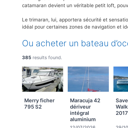
catamaran devient un véritable petit loft, po
Le trimaran, lui, apportera sécurité et sensat
idéal pour certaines zones de navigation et id
Ou acheter un bateau d’oc
385
results found.
Merry ficher
Maracuja 42
Save
795 S2
dériveur
Walk
intégral
2017
aluminium
12/07/2026
29/1