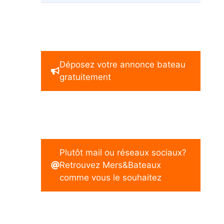
Déposez votre annonce bateau
gratuitement
Plutôt mail ou réseaux sociaux?
Retrouvez Mers&Bateaux
comme vous le souhaitez