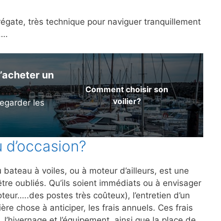
régate, très technique pour naviguer tranquillement
a….
’acheter un
Comment choisir son
voilier?
egarder les
u d’occasion?
 bateau à voiles, ou à moteur d’ailleurs, est une
être oubliés. Qu’ils soient immédiats ou à envisager
teur…..des postes très coûteux), l’entretien d’un
ère chose à anticiper, les frais annuels. Ces frais
, l’hivernage et l’équipement, ainsi que la place de