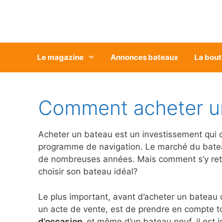
Aller
au
contenu
Le magazine
Annonces bateaux
La bout
Comment acheter un
Acheter un bateau est un investissement qui co
programme de navigation. Le marché du bateau
de nombreuses années. Mais comment s’y retrou
choisir son bateau idéal?
Le plus important, avant d’acheter un bateau 
un acte de vente, est de prendre en compte t
d’occasion,
et même d’un bateau neuf, il est i