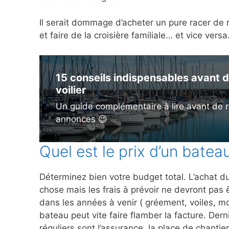
Il serait dommage d’acheter un pure racer de 
et faire de la croisière familiale… et vice vers
15 conseils indispensables avant d
voilier
Un guide complémentaire à lire avant de r
annonces 😉
Quel est le prix d’un batea
Déterminez bien votre budget total. L’achat du
chose mais les frais à prévoir ne devront pas 
dans les années à venir ( gréement, voiles, mo
bateau peut vite faire flamber la facture. Derni
réguliers sont l’assurance, la place de chantier