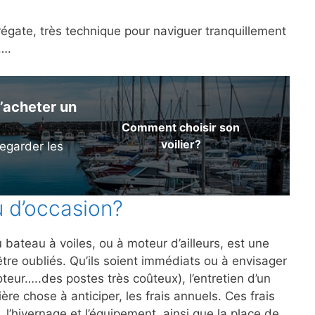
régate, très technique pour naviguer tranquillement
a….
’acheter un
Comment choisir son
voilier?
egarder les
u d’occasion?
 bateau à voiles, ou à moteur d’ailleurs, est une
être oubliés. Qu’ils soient immédiats ou à envisager
teur…..des postes très coûteux), l’entretien d’un
ère chose à anticiper, les frais annuels. Ces frais
, l’hivernage et l’équipement, ainsi que la place de