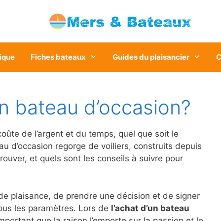
ique
Fiches bateaux
Guides du plaisancier
C
 bateau d’occasion?
ûte de l’argent et du temps, quel que soit le
 d’occasion regorge de voiliers, construits depuis
ver, et quels sont les conseils à suivre pour
de plaisance, de prendre une décision et de signer
ous les paramètres. Lors de
l’achat d’un bateau
mportant que la raison l’emporte sur la passion et le