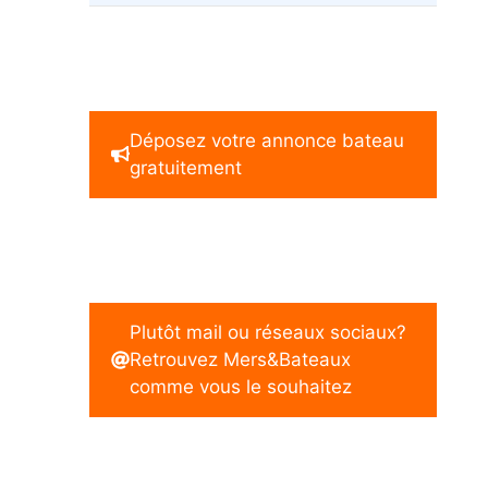
Déposez votre annonce bateau
gratuitement
Plutôt mail ou réseaux sociaux?
Retrouvez Mers&Bateaux
comme vous le souhaitez