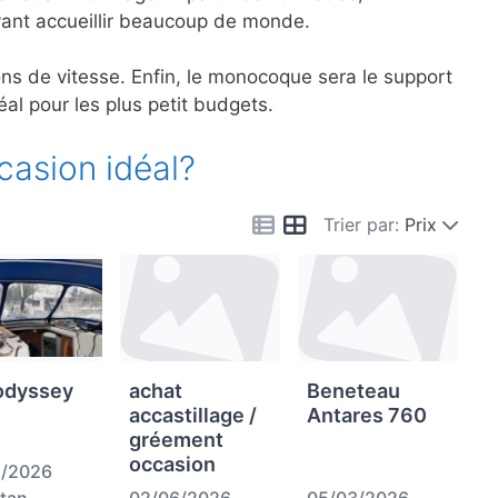
uvant accueillir beaucoup de monde.
ions de vitesse. Enfin, le monocoque sera le support
éal pour les plus petit budgets.
casion idéal?
Trier par:
Prix
odyssey
achat
Beneteau
accastillage /
Antares 760
gréement
occasion
5/2026
tan
02/06/2026
05/03/2026