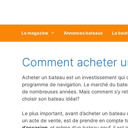
Aller
au
contenu
Le magazine
Annonces bateaux
La bout
Comment acheter un
Acheter un bateau est un investissement qui co
programme de navigation. Le marché du bateau
de nombreuses années. Mais comment s’y retrou
choisir son bateau idéal?
Le plus important, avant d’acheter un bateau 
un acte de vente, est de prendre en compte t
d’occasion,
et même d’un bateau neuf, il est i