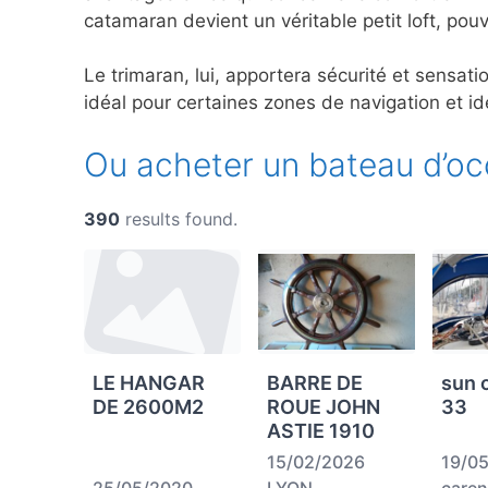
catamaran devient un véritable petit loft, po
Le trimaran, lui, apportera sécurité et sensat
idéal pour certaines zones de navigation et id
Ou acheter un bateau d’oc
390
results found.
LE HANGAR
BARRE DE
sun 
DE 2600M2
ROUE JOHN
33
ASTIE 1910
15/02/2026
19/0
25/05/2020
LYON
caren