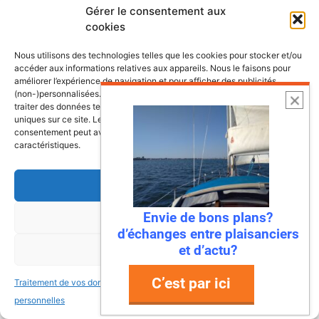
transportable transoprtable.
Gérer le consentement aux
cookies
Nous utilisons des technologies telles que les cookies pour stocker et/ou
accéder aux informations relatives aux appareils. Nous le faisons pour
Laisser un commentaire
améliorer l’expérience de navigation et pour afficher des publicités
(non-)personnalisées. Consentir à ces technologies nous autorisera à
traiter des données telles que le comportement de navigation ou les ID
Commentaire
uniques sur ce site. Le fait de ne pas consentir ou de retirer son
consentement peut avoir un effet négatif sur certaines fonctonnalités et
caractéristiques.
Accepter
Envie de bons plans?
Refuser
d’échanges entre plaisanciers
et d’actu?
Voir les préférences
C’est par ici
Nom
Traitement de vos données
Traitement de vos données
personnelles
personnelles