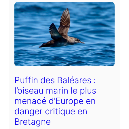
Puffin des Baléares :
l’oiseau marin le plus
menacé d’Europe en
danger critique en
Bretagne