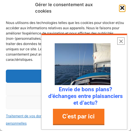
Gérer le consentement aux
Les plus belles escales et croisières de
cookies
nos côtes
Nous utilisons des technologies telles que les cookies pour stocker et/ou
accéder aux informations relatives aux appareils. Nous le faisons pour
améliorer l’expérience de navigation et pour afficher des publicités
(non-)personnalisées. Consentir à ces technologies nous autorisera à
traiter des données telles que le comportement de navigation ou les ID
uniques sur ce site. Le fait de ne pas consentir ou de retirer son
consentement peut avoir un effet négatif sur certaines fonctonnalités et
caractéristiques.
Accepter
Envie de bons plans?
Refuser
d’échanges entre plaisanciers
et d’actu?
Voir les préférences
C’est par ici
Traitement de vos données
Traitement de vos données
6 août 2026
personnelles
personnelles
Envie de fraicheur ? Larguez les