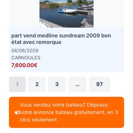
part vend medline sundream 2009 bon
état avec remorque
06/06/2026
CARNOULES
7,600.00€
1
2
3
…
97
Vous vendez votre bateau? Déposez
votre annonce bateau gratuitement, en 3
clics seulement