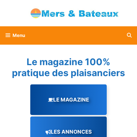
Aller
au
contenu
Menu
Le magazine 100%
pratique des plaisanciers
LE MAGAZINE
LES ANNONCES