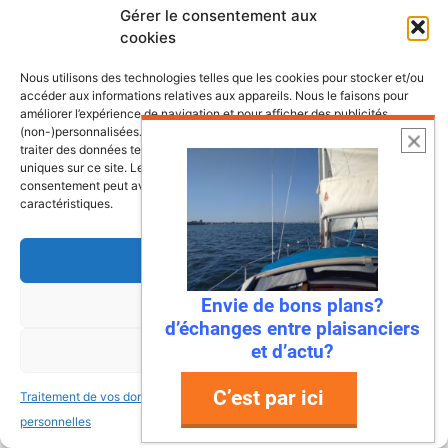
Gérer le consentement aux
Les plus belles escales et croisières de
cookies
nos côtes
Nous utilisons des technologies telles que les cookies pour stocker et/ou
accéder aux informations relatives aux appareils. Nous le faisons pour
améliorer l’expérience de navigation et pour afficher des publicités
(non-)personnalisées. Consentir à ces technologies nous autorisera à
traiter des données telles que le comportement de navigation ou les ID
uniques sur ce site. Le fait de ne pas consentir ou de retirer son
consentement peut avoir un effet négatif sur certaines fonctonnalités et
caractéristiques.
Accepter
Envie de bons plans?
Refuser
d’échanges entre plaisanciers
et d’actu?
Voir les préférences
C’est par ici
Traitement de vos données
Traitement de vos données
6 août 2026
personnelles
personnelles
Envie de fraicheur ? Larguez les