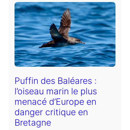
Puffin des Baléares :
l’oiseau marin le plus
menacé d’Europe en
danger critique en
Bretagne