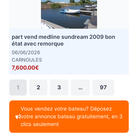
part vend medline sundream 2009 bon
état avec remorque
06/06/2026
CARNOULES
7,600.00€
1
2
3
…
97
Vous vendez votre bateau? Déposez
votre annonce bateau gratuitement, en 3
clics seulement