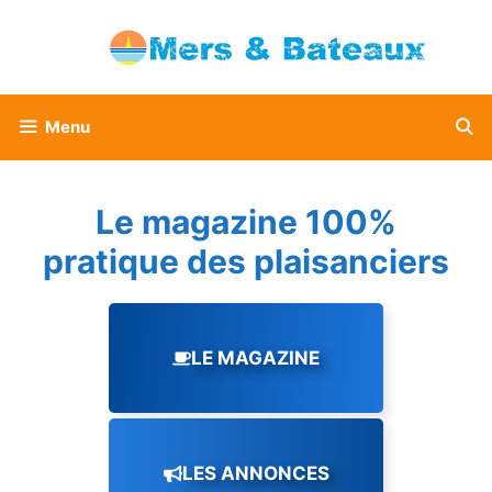
Aller
au
contenu
Menu
Le magazine 100%
pratique des plaisanciers
LE MAGAZINE
LES ANNONCES