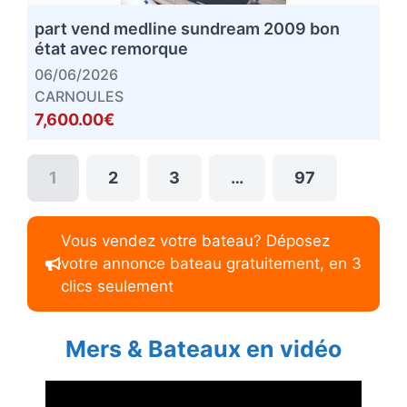
part vend medline sundream 2009 bon
état avec remorque
06/06/2026
CARNOULES
7,600.00€
1
2
3
…
97
Vous vendez votre bateau? Déposez
votre annonce bateau gratuitement, en 3
clics seulement
Mers & Bateaux en vidéo