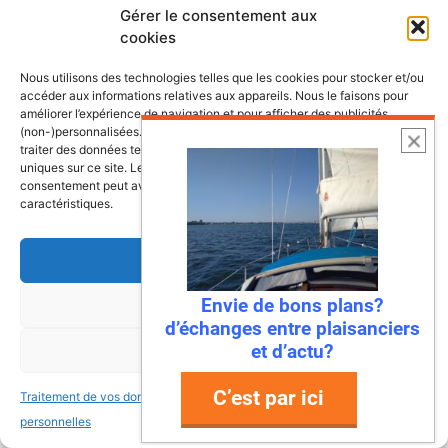
Gérer le consentement aux
cookies
Nous utilisons des technologies telles que les cookies pour stocker et/ou
accéder aux informations relatives aux appareils. Nous le faisons pour
améliorer l’expérience de navigation et pour afficher des publicités
(non-)personnalisées. Consentir à ces technologies nous autorisera à
traiter des données telles que le comportement de navigation ou les ID
uniques sur ce site. Le fait de ne pas consentir ou de retirer son
consentement peut avoir un effet négatif sur certaines fonctonnalités et
caractéristiques.
Accepter
Envie de bons plans?
Refuser
6 août 2026
d’échanges entre plaisanciers
Envie de fraicheur ? Larguez les
et d’actu?
Voir les préférences
amarres direction la Normandie
C’est par ici
Traitement de vos données
Traitement de vos données
Imaginez : des falaises vertigineuses qui
personnelles
personnelles
plongent dans une mer turquoise, des ports