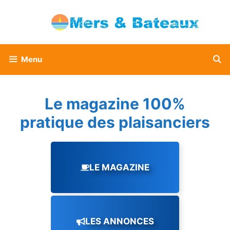
Aller
au
contenu
Menu
Le magazine 100%
pratique des plaisanciers
LE MAGAZINE
LES ANNONCES