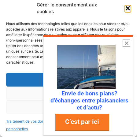
Gérer le consentement aux
cookies
Nous utilisons des technologies telles que les cookies pour stocker et/ou
accéder aux informations relatives aux appareils. Nous le faisons pour
améliorer l’expérience de navigation et pour afficher des publicités
(non-)personnalisées. Consentir à ces technologies nous autorisera à
traiter des données telles que le comportement de navigation ou les ID
uniques sur ce site. Le fait de ne pas consentir ou de retirer son
consentement peut avoir un effet négatif sur certaines fonctonnalités et
caractéristiques.
Accepter
Envie de bons plans?
Refuser
6 août 2026
d’échanges entre plaisanciers
Envie de fraicheur ? Larguez les
et d’actu?
Voir les préférences
amarres direction la Normandie
C’est par ici
Traitement de vos données
Traitement de vos données
Imaginez : des falaises vertigineuses qui
personnelles
personnelles
plongent dans une mer turquoise, des ports