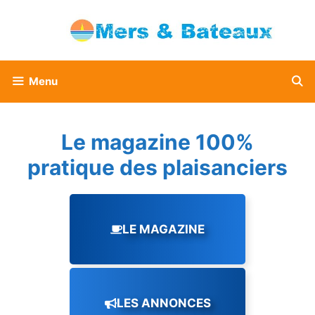
Aller
au
contenu
Menu
Le magazine 100%
pratique des plaisanciers
LE MAGAZINE
LES ANNONCES