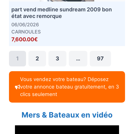
part vend medline sundream 2009 bon
état avec remorque
06/06/2026
CARNOULES
7,600.00€
1
2
3
…
97
Vous vendez votre bateau? Déposez
votre annonce bateau gratuitement, en 3
clics seulement
Mers & Bateaux en vidéo