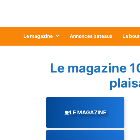
Aller
au
contenu
Le magazine
Annonces bateaux
La bout
Le magazine 1
plai
LE MAGAZINE