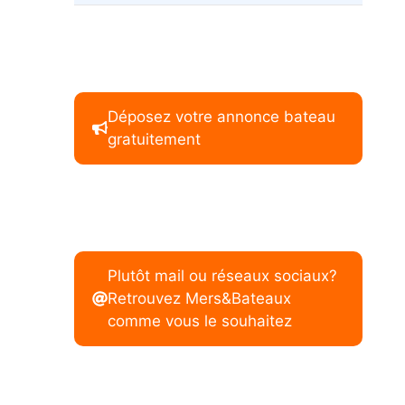
Déposez votre annonce bateau
gratuitement
Plutôt mail ou réseaux sociaux?
Retrouvez Mers&Bateaux
comme vous le souhaitez