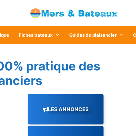
ique
Fiches bateaux
Guides du plaisancier
C
00% pratique des
sanciers
LES ANNONCES