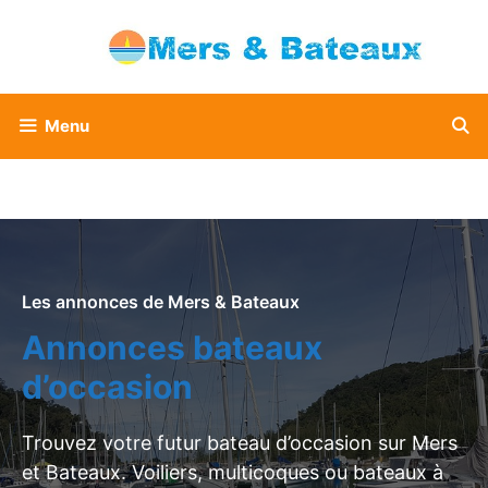
Aller
au
contenu
Menu
Les annonces de Mers & Bateaux
Annonces bateaux
d’occasion
Trouvez votre futur bateau d’occasion sur Mers
et Bateaux. Voiliers, multicoques ou bateaux à