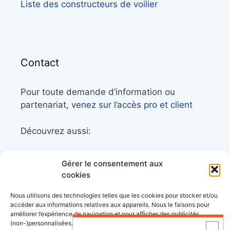
Liste des constructeurs de voilier
Contact
Pour toute demande d’information ou
partenariat,
venez sur l’accès pro et client
Découvrez aussi:
Côtes&Mers, le magazine du littoral et sa
Gérer le consentement aux
librairie maritime
cookies
Mers&Montagnes, Equipement outdoor pour
Nous utilisons des technologies telles que les cookies pour stocker et/ou
le trek et le raid nautique
accéder aux informations relatives aux appareils. Nous le faisons pour
améliorer l’expérience de navigation et pour afficher des publicités
BoatingAds, le site d’annonces bateaux
(non-)personnalisées. Consentir à ces technologies nous autorisera à
européen