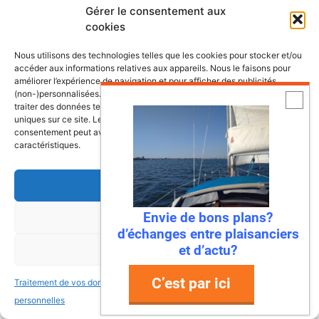
Gérer le consentement aux
cookies
Les dernières fiches bateaux
Nous utilisons des technologies telles que les cookies pour stocker et/ou
accéder aux informations relatives aux appareils. Nous le faisons pour
améliorer l’expérience de navigation et pour afficher des publicités
Fiches de présentation de voiliers
(non-)personnalisées. Consentir à ces technologies nous autorisera à
traiter des données telles que le comportement de navigation ou les ID
comprenant une présentation, les
uniques sur ce site. Le fait de ne pas consentir ou de retirer son
retours propriétaires, les points à vérifier
consentement peut avoir un effet négatif sur certaines fonctonnalités et
caractéristiques.
ainsi que la fiche technique du bateau.
Accepter
Bali 4.8, un vrai
Envie de bons plans?
Refuser
catamaran à vivre
d’échanges entre plaisanciers
et d’actu?
Voir les préférences
C’est par ici
Antarès 700 Pêche, le
Traitement de vos données
Traitement de vos données
bateau pensé pour les
personnelles
personnelles