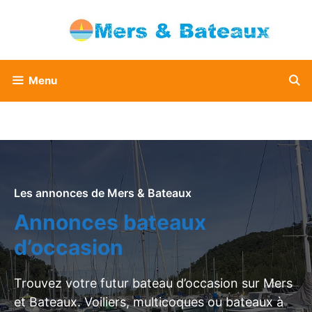
Aller
au
contenu
Menu
Les annonces de Mers & Bateaux
Annonces bateaux
d’occasion
Trouvez votre futur bateau d’occasion sur Mers
et Bateaux. Voiliers, multicoques ou bateaux à