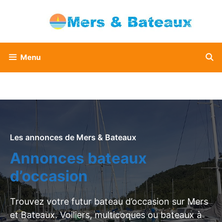
Aller
au
contenu
Menu
Les annonces de Mers & Bateaux
Annonces bateaux
d’occasion
Trouvez votre futur bateau d’occasion sur Mers
et Bateaux. Voiliers, multicoques ou bateaux à