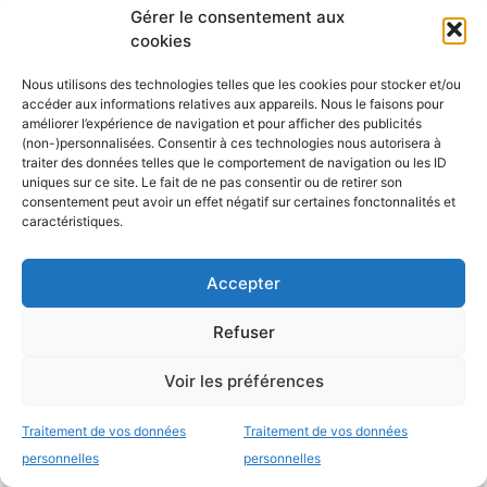
Gérer le consentement aux
cookies
Nous utilisons des technologies telles que les cookies pour stocker et/ou
accéder aux informations relatives aux appareils. Nous le faisons pour
Les dernières fiches bateaux
améliorer l’expérience de navigation et pour afficher des publicités
(non-)personnalisées. Consentir à ces technologies nous autorisera à
traiter des données telles que le comportement de navigation ou les ID
Fiches de présentation de voiliers
uniques sur ce site. Le fait de ne pas consentir ou de retirer son
comprenant une présentation, les
consentement peut avoir un effet négatif sur certaines fonctonnalités et
caractéristiques.
retours propriétaires, les points à vérifier
ainsi que la fiche technique du bateau.
Accepter
Refuser
Bali 4.8, un vrai
catamaran à vivre
Voir les préférences
Traitement de vos données
Traitement de vos données
Antarès 700 Pêche, le
personnelles
personnelles