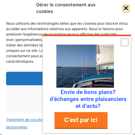
Gérer le consentement aux
cookies
Les dernières fiches bateaux
Nous utilisons des technologies telles que les cookies pour stocker et/ou
accéder aux informations relatives aux appareils. Nous le faisons pour
améliorer l’expérience de navigation et pour afficher des publicités
Fiches de présentation de voiliers
(non-)personnalisées. Consentir à ces technologies nous autorisera à
traiter des données telles que le comportement de navigation ou les ID
comprenant une présentation, les
uniques sur ce site. Le fait de ne pas consentir ou de retirer son
retours propriétaires, les points à vérifier
consentement peut avoir un effet négatif sur certaines fonctonnalités et
caractéristiques.
ainsi que la fiche technique du bateau.
Accepter
Bali 4.8, un vrai
Envie de bons plans?
Refuser
catamaran à vivre
d’échanges entre plaisanciers
et d’actu?
Voir les préférences
C’est par ici
Antarès 700 Pêche, le
Traitement de vos données
Traitement de vos données
bateau pensé pour les
personnelles
personnelles