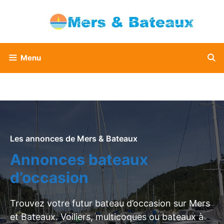
Aller
au
contenu
Menu
Les annonces de Mers & Bateaux
Annonces bateaux
d’occasion
Trouvez votre futur bateau d’occasion sur Mers
et Bateaux. Voiliers, multicoques ou bateaux à