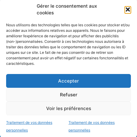
Côtes&Mers, le magazine du littoral et sa
Gérer le consentement aux
librairie maritime
cookies
Mers&Montagnes, Equipement outdoor pour
Nous utilisons des technologies telles que les cookies pour stocker et/ou
le trek et le raid nautique
accéder aux informations relatives aux appareils. Nous le faisons pour
améliorer l’expérience de navigation et pour afficher des publicités
BoatingAds, le site d’annonces bateaux
(non-)personnalisées. Consentir à ces technologies nous autorisera à
européen
traiter des données telles que le comportement de navigation ou les ID
uniques sur ce site. Le fait de ne pas consentir ou de retirer son
consentement peut avoir un effet négatif sur certaines fonctonnalités et
caractéristiques.
Stock images by
Depositphotos
Accepter
Envie de bons plans?
Refuser
d’échanges entre
à propos
données personnelles
conditions générales
Voir les préférences
plaisanciers et d’actu?
d’utilisation
mentions légales
C’est par ici
Traitement de vos données
Traitement de vos données
© 2026 Mers&bateaux
personnelles
personnelles