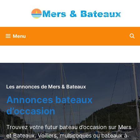
Aller
au
contenu
Menu
Les annonces de Mers & Bateaux
Annonces bateaux
d’occasion
Trouvez votre futur bateau d’occasion sur Mers
et Bateaux. Voiliers, multicoques ou bateaux à