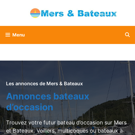
Aller
au
contenu
Menu
Les annonces de Mers & Bateaux
Annonces bateaux
d’occasion
Trouvez votre futur bateau d’occasion sur Mers
et Bateaux. Voiliers, multicoques ou bateaux à