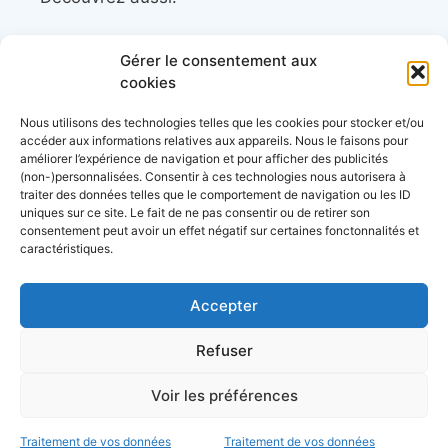
Côtes&Mers, le magazine du littoral et sa
Gérer le consentement aux
librairie maritime
cookies
Mers&Montagnes, Equipement outdoor pour
Nous utilisons des technologies telles que les cookies pour stocker et/ou
le trek et le raid nautique
accéder aux informations relatives aux appareils. Nous le faisons pour
améliorer l’expérience de navigation et pour afficher des publicités
BoatingAds, le site d’annonces bateaux
(non-)personnalisées. Consentir à ces technologies nous autorisera à
européen
traiter des données telles que le comportement de navigation ou les ID
uniques sur ce site. Le fait de ne pas consentir ou de retirer son
consentement peut avoir un effet négatif sur certaines fonctonnalités et
caractéristiques.
Stock images by
Depositphotos
Accepter
Envie de bons plans?
Refuser
d’échanges entre
à propos
données personnelles
conditions générales
Voir les préférences
plaisanciers et d’actu?
d’utilisation
mentions légales
C’est par ici
Traitement de vos données
Traitement de vos données