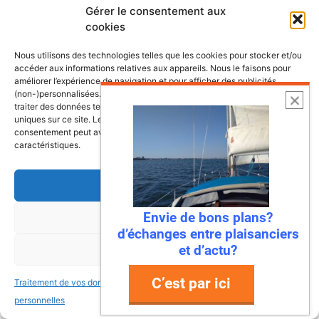
Gérer le consentement aux
cookies
Les dernières fiches bateaux
Nous utilisons des technologies telles que les cookies pour stocker et/ou
accéder aux informations relatives aux appareils. Nous le faisons pour
Fiches de présentation de voiliers
améliorer l’expérience de navigation et pour afficher des publicités
comprenant une présentation, les
(non-)personnalisées. Consentir à ces technologies nous autorisera à
traiter des données telles que le comportement de navigation ou les ID
retours propriétaires, les points à vérifier
uniques sur ce site. Le fait de ne pas consentir ou de retirer son
ainsi que la fiche technique du bateau.
consentement peut avoir un effet négatif sur certaines fonctonnalités et
caractéristiques.
Accepter
Bali 4.8, un vrai
catamaran à vivre
Envie de bons plans?
Refuser
d’échanges entre plaisanciers
et d’actu?
Voir les préférences
Antarès 700 Pêche, le
bateau pensé pour les
C’est par ici
Traitement de vos données
Traitement de vos données
pêcheurs-plaisanciers
personnelles
personnelles