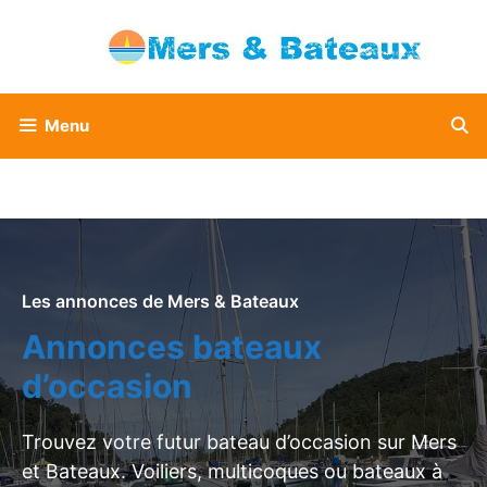
Aller
au
contenu
Menu
Les annonces de Mers & Bateaux
Annonces bateaux
d’occasion
Trouvez votre futur bateau d’occasion sur Mers
et Bateaux. Voiliers, multicoques ou bateaux à