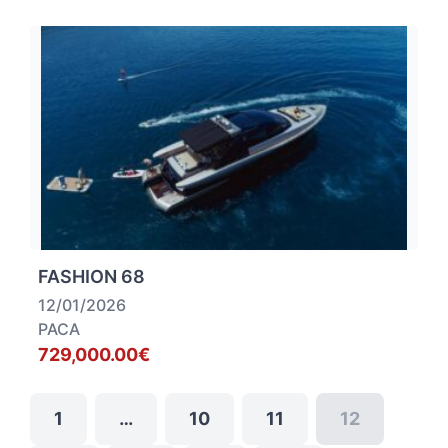
FASHION 68
12/01/2026
PACA
729,000.00€
1
…
10
11
12