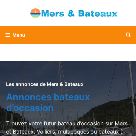
Aller
au
contenu
Menu
Les annonces de Mers & Bateaux
Annonces bateaux
d’occasion
Trouvez votre futur bateau d’occasion sur Mers
et Bateaux. Voiliers, multicoques ou bateaux à