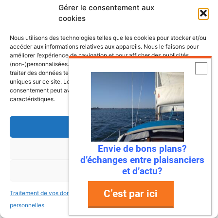
Gérer le consentement aux
cookies
Les dernières fiches bateaux
Nous utilisons des technologies telles que les cookies pour stocker et/ou
accéder aux informations relatives aux appareils. Nous le faisons pour
Fiches de présentation de voiliers
améliorer l’expérience de navigation et pour afficher des publicités
comprenant une présentation, les
(non-)personnalisées. Consentir à ces technologies nous autorisera à
traiter des données telles que le comportement de navigation ou les ID
retours propriétaires, les points à vérifier
uniques sur ce site. Le fait de ne pas consentir ou de retirer son
ainsi que la fiche technique du bateau.
consentement peut avoir un effet négatif sur certaines fonctonnalités et
caractéristiques.
Accepter
Bali 4.8, un vrai
catamaran à vivre
Envie de bons plans?
Refuser
d’échanges entre plaisanciers
et d’actu?
Voir les préférences
Antarès 700 Pêche, le
bateau pensé pour les
C’est par ici
Traitement de vos données
Traitement de vos données
pêcheurs-plaisanciers
personnelles
personnelles