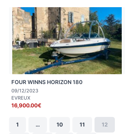
FOUR WINNS HORIZON 180
09/12/2023
EVREUX
16,900.00€
1
…
10
11
12