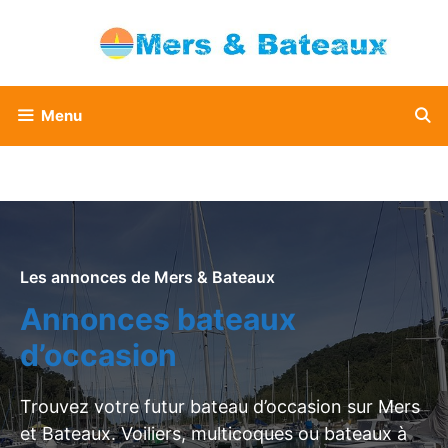
Aller
au
contenu
Menu
Les annonces de Mers & Bateaux
Annonces bateaux
d’occasion
Trouvez votre futur bateau d’occasion sur Mers
et Bateaux. Voiliers, multicoques ou bateaux à