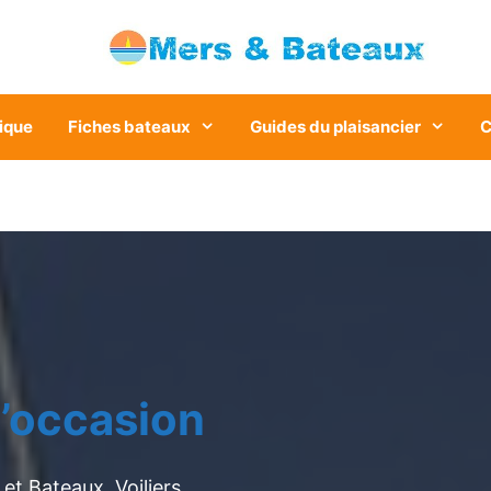
ique
Fiches bateaux
Guides du plaisancier
C
’occasion
et Bateaux. Voiliers,