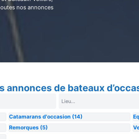
toutes nos annonces
s annonces de bateaux d’occa
Catamarans d'occasion
(14)
E
Remorques
(5)
Ve