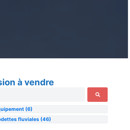
sion à vendre
quipement
(6)
dettes fluviales
(46)