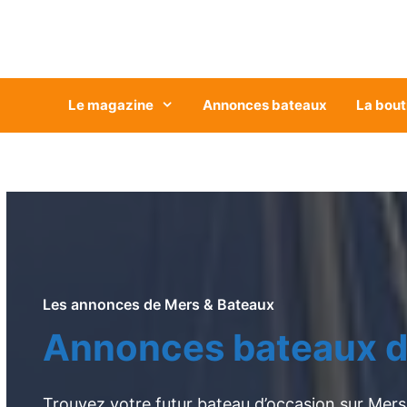
Aller
au
contenu
Le magazine
Annonces bateaux
La bout
Les annonces de Mers & Bateaux
Annonces bateaux d
Trouvez votre futur bateau d’occasion sur Mers 