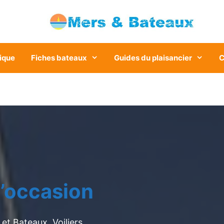
ique
Fiches bateaux
Guides du plaisancier
C
’occasion
et Bateaux. Voiliers,