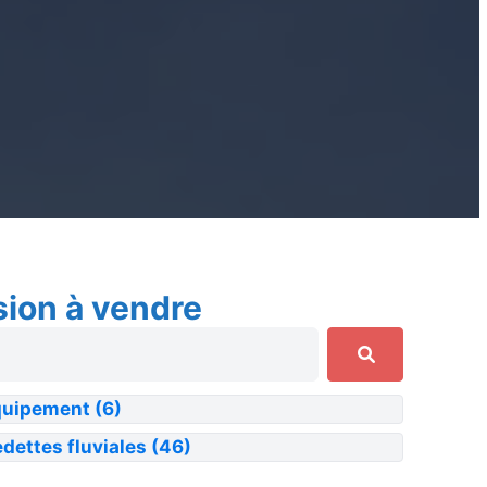
sion à vendre
quipement
(6)
dettes fluviales
(46)