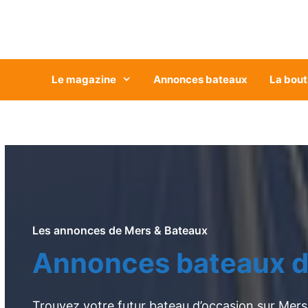
Aller
au
contenu
Le magazine
Annonces bateaux
La bout
Les annonces de Mers & Bateaux
Annonces bateaux d
Trouvez votre futur bateau d’occasion sur Mers 