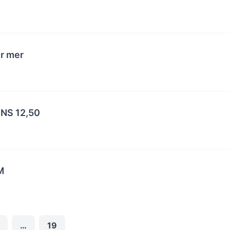
ur mer
NS 12,50
M
…
19