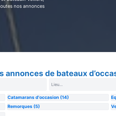
toutes nos annonces
s annonces de bateaux d’occa
Catamarans d'occasion
(14)
E
Remorques
(5)
Ve