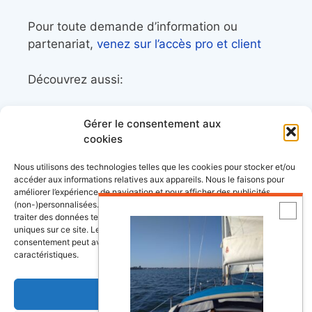
Pour toute demande d’information ou
partenariat,
venez sur l’accès pro et client
Découvrez aussi:
Côtes&Mers, le magazine du littoral et sa
Gérer le consentement aux
librairie maritime
cookies
Mers&Montagnes, Equipement outdoor pour
Nous utilisons des technologies telles que les cookies pour stocker et/ou
le trek et le raid nautique
accéder aux informations relatives aux appareils. Nous le faisons pour
améliorer l’expérience de navigation et pour afficher des publicités
BoatingAds, le site d’annonces bateaux
(non-)personnalisées. Consentir à ces technologies nous autorisera à
européen
traiter des données telles que le comportement de navigation ou les ID
uniques sur ce site. Le fait de ne pas consentir ou de retirer son
consentement peut avoir un effet négatif sur certaines fonctonnalités et
caractéristiques.
Stock images by
Depositphotos
Accepter