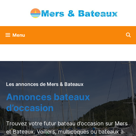
Aller
au
contenu
Menu
Les annonces de Mers & Bateaux
Annonces bateaux
d’occasion
Trouvez votre futur bateau d’occasion sur Mers
et Bateaux. Voiliers, multicoques ou bateaux à