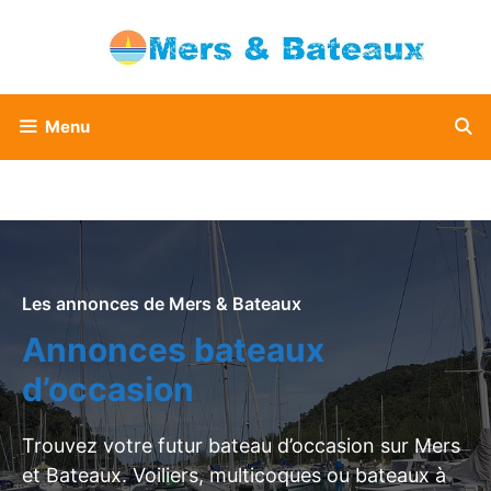
Aller
au
contenu
Menu
Les annonces de Mers & Bateaux
Annonces bateaux
d’occasion
Trouvez votre futur bateau d’occasion sur Mers
et Bateaux. Voiliers, multicoques ou bateaux à