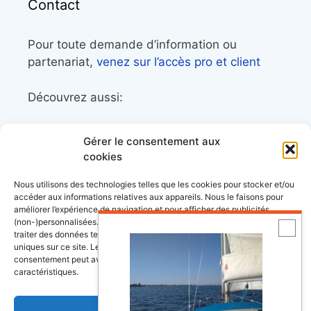
Contact
Pour toute demande d’information ou
partenariat,
venez sur l’accès pro et client
Découvrez aussi:
Côtes&Mers, le magazine du littoral et sa
Gérer le consentement aux
librairie maritime
cookies
Mers&Montagnes, Equipement outdoor pour
Nous utilisons des technologies telles que les cookies pour stocker et/ou
le trek et le raid nautique
accéder aux informations relatives aux appareils. Nous le faisons pour
améliorer l’expérience de navigation et pour afficher des publicités
BoatingAds, le site d’annonces bateaux
(non-)personnalisées. Consentir à ces technologies nous autorisera à
européen
traiter des données telles que le comportement de navigation ou les ID
uniques sur ce site. Le fait de ne pas consentir ou de retirer son
consentement peut avoir un effet négatif sur certaines fonctonnalités et
caractéristiques.
Stock images by
Depositphotos