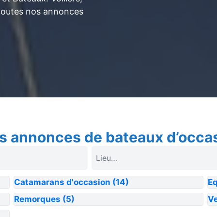
toutes nos annonces
s annonces de bateaux d’occa
Catamarans d'occasion
(14)
E
Remorques
(5)
Ve