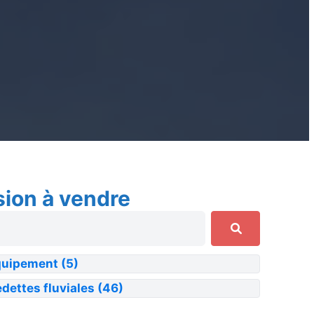
sion à vendre
quipement
(5)
dettes fluviales
(46)