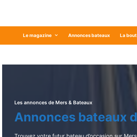
Aller
au
contenu
Le magazine
Annonces bateaux
La bout
Les annonces de Mers & Bateaux
Annonces bateaux d
Trouvez votre futur bateau d’occasion sur Mers 