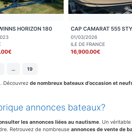
WINNS HORIZON 180
CAP CAMARAT 555 ST
2023
01/03/2026
X
ILE DE FRANCE
.00€
16,900.00€
…
19
s. Découvrez
de nombreux bateaux d’occasion et neuf
brique annonces bateaux?
onsulter les annonces liées au nautisme
. Un véritable
ndre. Retrouvez de nombreuse
annonces de vente de b