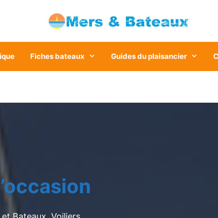
ique
Fiches bateaux
Guides du plaisancier
C
’occasion
et Bateaux. Voiliers,