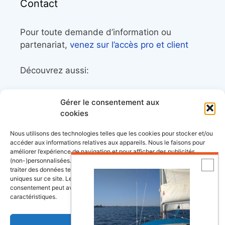
Contact
Pour toute demande d’information ou
partenariat,
venez sur l’accès pro et client
Découvrez aussi:
Côtes&Mers, le magazine du littoral et sa
Gérer le consentement aux
librairie maritime
cookies
Mers&Montagnes, Equipement outdoor pour
Nous utilisons des technologies telles que les cookies pour stocker et/ou
le trek et le raid nautique
accéder aux informations relatives aux appareils. Nous le faisons pour
améliorer l’expérience de navigation et pour afficher des publicités
BoatingAds, le site d’annonces bateaux
(non-)personnalisées. Consentir à ces technologies nous autorisera à
européen
traiter des données telles que le comportement de navigation ou les ID
uniques sur ce site. Le fait de ne pas consentir ou de retirer son
consentement peut avoir un effet négatif sur certaines fonctonnalités et
caractéristiques.
Stock images by
Depositphotos