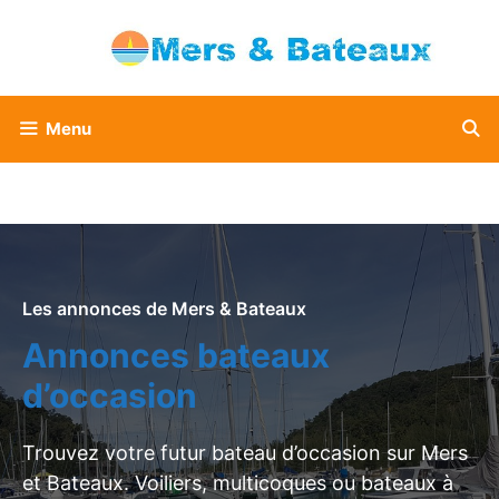
Aller
au
contenu
Menu
Les annonces de Mers & Bateaux
Annonces bateaux
d’occasion
Trouvez votre futur bateau d’occasion sur Mers
et Bateaux. Voiliers, multicoques ou bateaux à