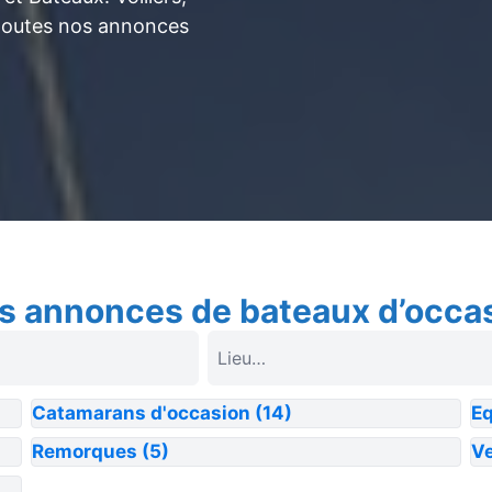
toutes nos annonces
s annonces de bateaux d’occa
Catamarans d'occasion
(14)
E
Remorques
(5)
Ve