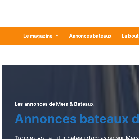
Aller
au
contenu
Le magazine
Annonces bateaux
La bout
Les annonces de Mers & Bateaux
Annonces bateaux d
Trouvez votre futur bateau d’occasion sur Mers 