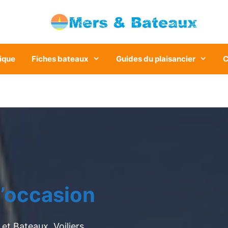
ique
Fiches bateaux
Guides du plaisancier
C
’occasion
et Bateaux. Voiliers,