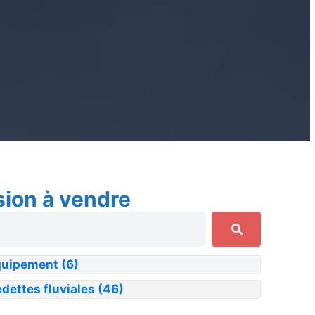
sion à vendre
quipement
(6)
dettes fluviales
(46)