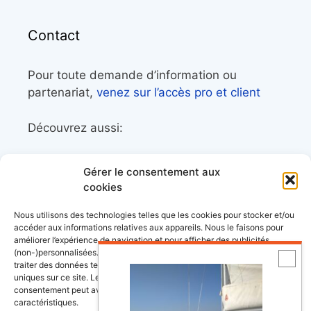
Contact
Pour toute demande d’information ou
partenariat,
venez sur l’accès pro et client
Découvrez aussi:
Côtes&Mers, le magazine du littoral et sa
Gérer le consentement aux
librairie maritime
cookies
Mers&Montagnes, Equipement outdoor pour
Nous utilisons des technologies telles que les cookies pour stocker et/ou
le trek et le raid nautique
accéder aux informations relatives aux appareils. Nous le faisons pour
améliorer l’expérience de navigation et pour afficher des publicités
BoatingAds, le site d’annonces bateaux
(non-)personnalisées. Consentir à ces technologies nous autorisera à
européen
traiter des données telles que le comportement de navigation ou les ID
uniques sur ce site. Le fait de ne pas consentir ou de retirer son
consentement peut avoir un effet négatif sur certaines fonctonnalités et
caractéristiques.