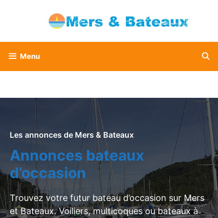
Aller
au
contenu
Menu
Les annonces de Mers & Bateaux
Annonces bateaux
d’occasion
Trouvez votre futur bateau d’occasion sur Mers
et Bateaux. Voiliers, multicoques ou bateaux à