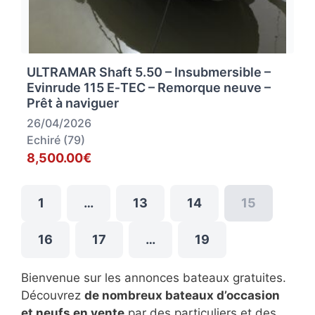
ULTRAMAR Shaft 5.50 – Insubmersible –
Evinrude 115 E‑TEC – Remorque neuve –
Prêt à naviguer
26/04/2026
Echiré (79)
8,500.00€
1
…
13
14
15
16
17
…
19
Bienvenue sur les annonces bateaux gratuites.
Découvrez
de nombreux bateaux d’occasion
et neufs en vente
par des particuliers et des