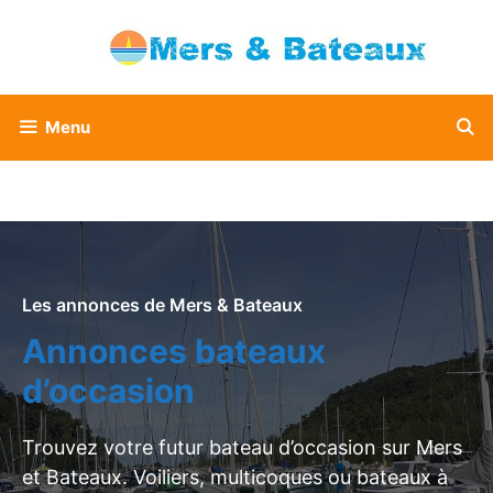
Aller
au
contenu
Menu
Les annonces de Mers & Bateaux
Annonces bateaux
d’occasion
Trouvez votre futur bateau d’occasion sur Mers
et Bateaux. Voiliers, multicoques ou bateaux à