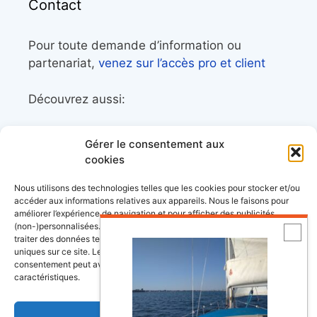
Contact
Pour toute demande d’information ou
partenariat,
venez sur l’accès pro et client
Découvrez aussi:
Côtes&Mers, le magazine du littoral et sa
Gérer le consentement aux
librairie maritime
cookies
Mers&Montagnes, Equipement outdoor pour
Nous utilisons des technologies telles que les cookies pour stocker et/ou
le trek et le raid nautique
accéder aux informations relatives aux appareils. Nous le faisons pour
améliorer l’expérience de navigation et pour afficher des publicités
BoatingAds, le site d’annonces bateaux
(non-)personnalisées. Consentir à ces technologies nous autorisera à
européen
traiter des données telles que le comportement de navigation ou les ID
uniques sur ce site. Le fait de ne pas consentir ou de retirer son
consentement peut avoir un effet négatif sur certaines fonctonnalités et
caractéristiques.
Stock images by
Depositphotos