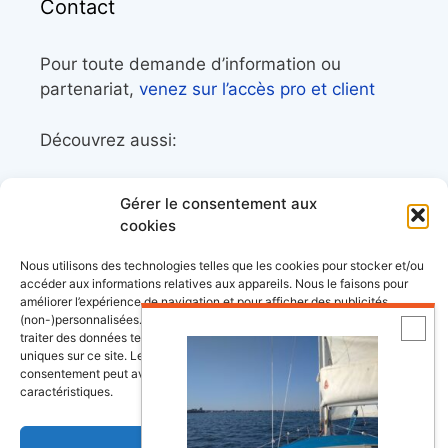
Contact
Pour toute demande d’information ou
partenariat,
venez sur l’accès pro et client
Découvrez aussi:
Côtes&Mers, le magazine du littoral et sa
Gérer le consentement aux
librairie maritime
cookies
Mers&Montagnes, Equipement outdoor pour
Nous utilisons des technologies telles que les cookies pour stocker et/ou
le trek et le raid nautique
accéder aux informations relatives aux appareils. Nous le faisons pour
améliorer l’expérience de navigation et pour afficher des publicités
BoatingAds, le site d’annonces bateaux
(non-)personnalisées. Consentir à ces technologies nous autorisera à
européen
traiter des données telles que le comportement de navigation ou les ID
uniques sur ce site. Le fait de ne pas consentir ou de retirer son
consentement peut avoir un effet négatif sur certaines fonctonnalités et
caractéristiques.
Stock images by
Depositphotos