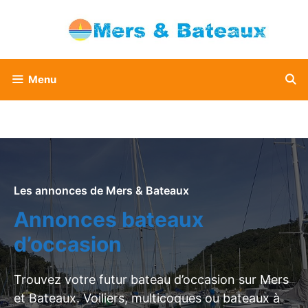
Aller
au
contenu
Menu
Les annonces de Mers & Bateaux
Annonces bateaux
d’occasion
Trouvez votre futur bateau d’occasion sur Mers
et Bateaux. Voiliers, multicoques ou bateaux à