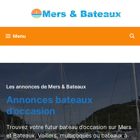
Aller
au
contenu
Menu
Les annonces de Mers & Bateaux
Annonces bateaux
d’occasion
Trouvez votre futur bateau d’occasion sur Mers
et Bateaux. Voiliers, multicoques ou bateaux à