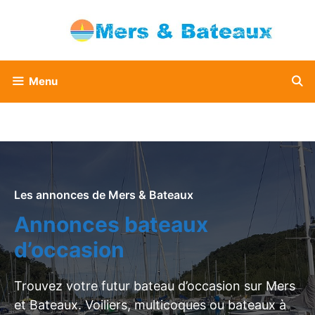
Aller
au
contenu
Menu
Les annonces de Mers & Bateaux
Annonces bateaux
d’occasion
Trouvez votre futur bateau d’occasion sur Mers
et Bateaux. Voiliers, multicoques ou bateaux à