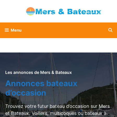
Aller
au
contenu
Menu
Les annonces de Mers & Bateaux
Annonces bateaux
d’occasion
Trouvez votre futur bateau d’occasion sur Mers
et Bateaux. Voiliers, multicoques ou bateaux à