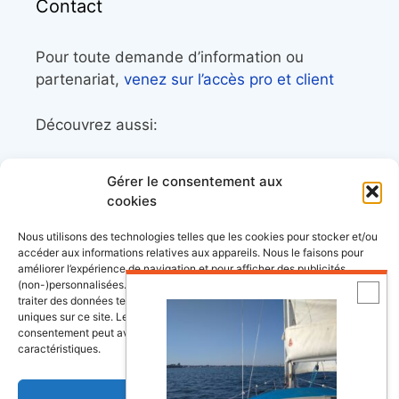
Contact
Pour toute demande d’information ou
partenariat,
venez sur l’accès pro et client
Découvrez aussi:
Côtes&Mers, le magazine du littoral et sa
Gérer le consentement aux
librairie maritime
cookies
Mers&Montagnes, Equipement outdoor pour
Nous utilisons des technologies telles que les cookies pour stocker et/ou
le trek et le raid nautique
accéder aux informations relatives aux appareils. Nous le faisons pour
améliorer l’expérience de navigation et pour afficher des publicités
BoatingAds, le site d’annonces bateaux
(non-)personnalisées. Consentir à ces technologies nous autorisera à
européen
traiter des données telles que le comportement de navigation ou les ID
uniques sur ce site. Le fait de ne pas consentir ou de retirer son
consentement peut avoir un effet négatif sur certaines fonctonnalités et
caractéristiques.
Stock images by
Depositphotos