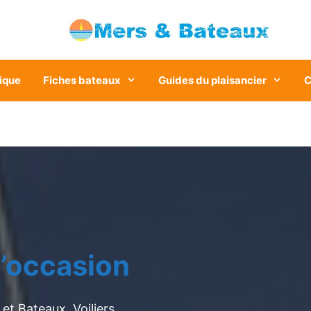
ique
Fiches bateaux
Guides du plaisancier
C
’occasion
et Bateaux. Voiliers,