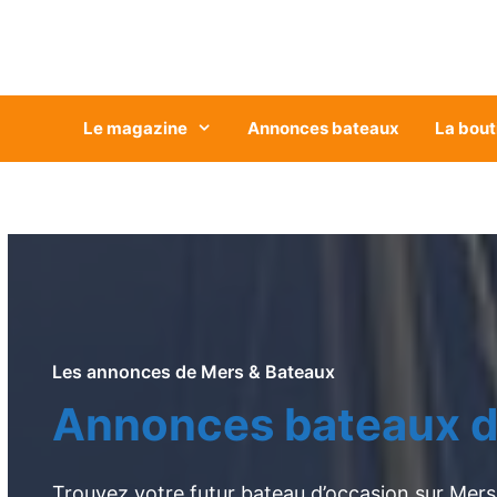
Aller
au
contenu
Le magazine
Annonces bateaux
La bout
Les annonces de Mers & Bateaux
Annonces bateaux d
Trouvez votre futur bateau d’occasion sur Mers 