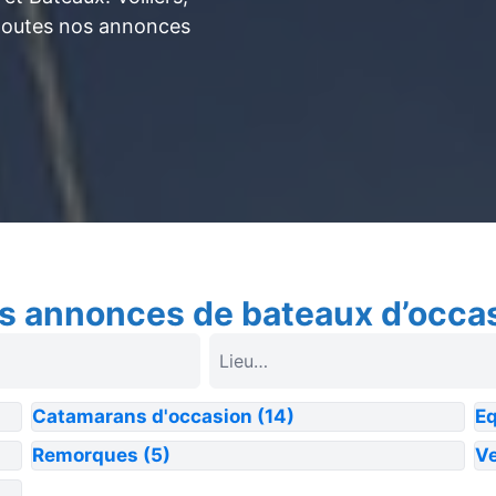
toutes nos annonces
s annonces de bateaux d’occa
Catamarans d'occasion
(14)
E
Remorques
(5)
Ve