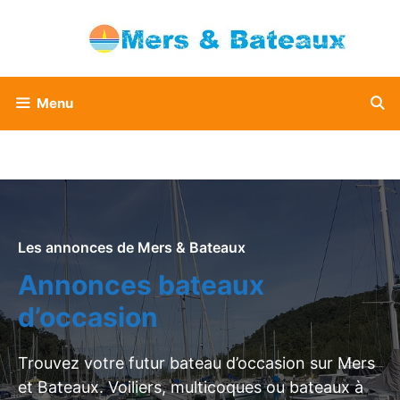
Aller
au
contenu
Menu
Les annonces de Mers & Bateaux
Annonces bateaux
d’occasion
Trouvez votre futur bateau d’occasion sur Mers
et Bateaux. Voiliers, multicoques ou bateaux à