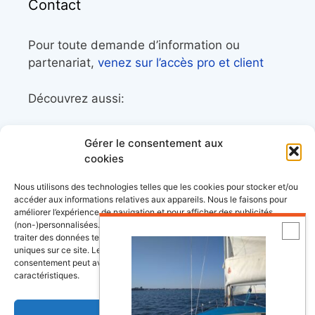
Contact
Pour toute demande d’information ou
partenariat,
venez sur l’accès pro et client
Découvrez aussi:
Côtes&Mers, le magazine du littoral et sa
Gérer le consentement aux
librairie maritime
cookies
Mers&Montagnes, Equipement outdoor pour
Nous utilisons des technologies telles que les cookies pour stocker et/ou
le trek et le raid nautique
accéder aux informations relatives aux appareils. Nous le faisons pour
améliorer l’expérience de navigation et pour afficher des publicités
BoatingAds, le site d’annonces bateaux
(non-)personnalisées. Consentir à ces technologies nous autorisera à
européen
traiter des données telles que le comportement de navigation ou les ID
uniques sur ce site. Le fait de ne pas consentir ou de retirer son
consentement peut avoir un effet négatif sur certaines fonctonnalités et
caractéristiques.
Stock images by
Depositphotos