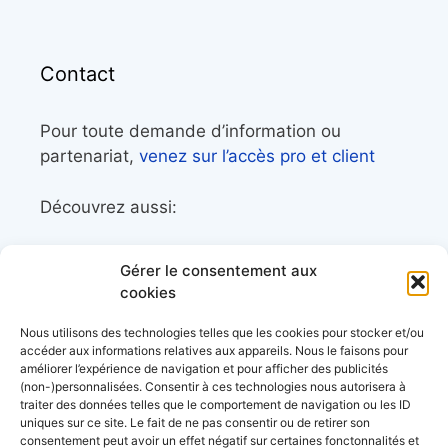
Contact
Pour toute demande d’information ou
partenariat,
venez sur l’accès pro et client
Découvrez aussi:
Côtes&Mers, le magazine du littoral et sa
Gérer le consentement aux
librairie maritime
cookies
Mers&Montagnes, Equipement outdoor pour
Nous utilisons des technologies telles que les cookies pour stocker et/ou
le trek et le raid nautique
accéder aux informations relatives aux appareils. Nous le faisons pour
améliorer l’expérience de navigation et pour afficher des publicités
BoatingAds, le site d’annonces bateaux
(non-)personnalisées. Consentir à ces technologies nous autorisera à
européen
traiter des données telles que le comportement de navigation ou les ID
uniques sur ce site. Le fait de ne pas consentir ou de retirer son
consentement peut avoir un effet négatif sur certaines fonctonnalités et