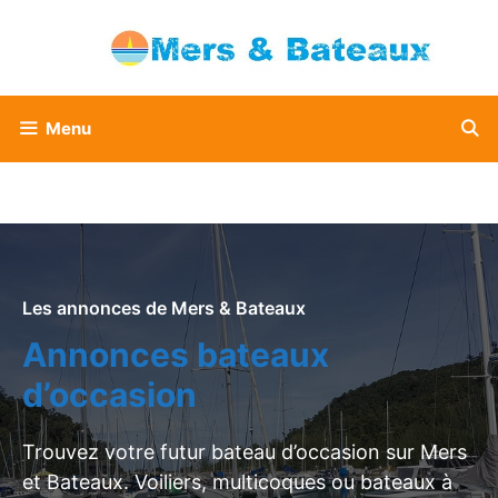
Aller
au
contenu
Menu
Les annonces de Mers & Bateaux
Annonces bateaux
d’occasion
Trouvez votre futur bateau d’occasion sur Mers
et Bateaux. Voiliers, multicoques ou bateaux à