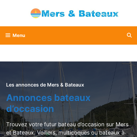
Aller
au
contenu
Menu
Les annonces de Mers & Bateaux
Annonces bateaux
d’occasion
Trouvez votre futur bateau d’occasion sur Mers
et Bateaux. Voiliers, multicoques ou bateaux à