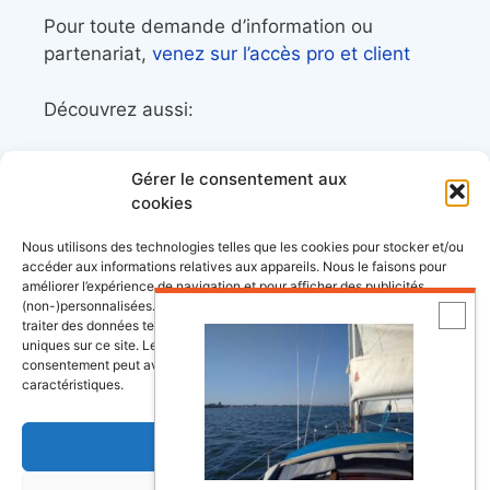
Pour toute demande d’information ou
partenariat,
venez sur l’accès pro et client
Découvrez aussi:
Côtes&Mers, le magazine du littoral et sa
Gérer le consentement aux
librairie maritime
cookies
Mers&Montagnes, Equipement outdoor pour
Nous utilisons des technologies telles que les cookies pour stocker et/ou
le trek et le raid nautique
accéder aux informations relatives aux appareils. Nous le faisons pour
améliorer l’expérience de navigation et pour afficher des publicités
BoatingAds, le site d’annonces bateaux
(non-)personnalisées. Consentir à ces technologies nous autorisera à
européen
traiter des données telles que le comportement de navigation ou les ID
uniques sur ce site. Le fait de ne pas consentir ou de retirer son
consentement peut avoir un effet négatif sur certaines fonctonnalités et
caractéristiques.
Stock images by
Depositphotos
Accepter