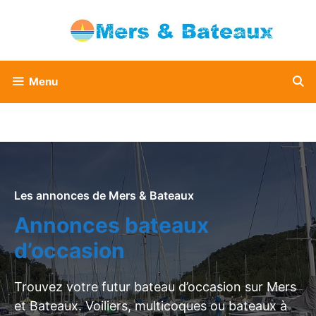
Aller
au
contenu
Menu
Les annonces de Mers & Bateaux
Annonces bateaux
d’occasion
Trouvez votre futur bateau d’occasion sur Mers
et Bateaux. Voiliers, multicoques ou bateaux à