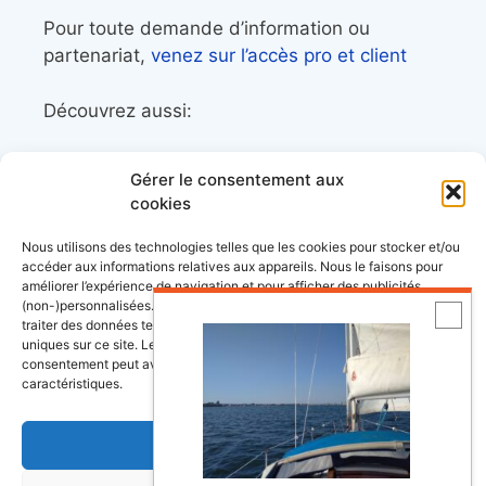
Pour toute demande d’information ou
partenariat,
venez sur l’accès pro et client
Découvrez aussi:
Côtes&Mers, le magazine du littoral et sa
Gérer le consentement aux
librairie maritime
cookies
Mers&Montagnes, Equipement outdoor pour
Nous utilisons des technologies telles que les cookies pour stocker et/ou
le trek et le raid nautique
accéder aux informations relatives aux appareils. Nous le faisons pour
améliorer l’expérience de navigation et pour afficher des publicités
BoatingAds, le site d’annonces bateaux
(non-)personnalisées. Consentir à ces technologies nous autorisera à
européen
traiter des données telles que le comportement de navigation ou les ID
uniques sur ce site. Le fait de ne pas consentir ou de retirer son
consentement peut avoir un effet négatif sur certaines fonctonnalités et
caractéristiques.
Stock images by
Depositphotos
Accepter