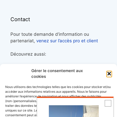
Contact
Pour toute demande d’information ou
partenariat,
venez sur l’accès pro et client
Découvrez aussi:
Côtes&Mers, le magazine du littoral et sa
Gérer le consentement aux
librairie maritime
cookies
Mers&Montagnes, Equipement outdoor pour
Nous utilisons des technologies telles que les cookies pour stocker et/ou
le trek et le raid nautique
accéder aux informations relatives aux appareils. Nous le faisons pour
améliorer l’expérience de navigation et pour afficher des publicités
BoatingAds, le site d’annonces bateaux
(non-)personnalisées. Consentir à ces technologies nous autorisera à
européen
traiter des données telles que le comportement de navigation ou les ID
uniques sur ce site. Le fait de ne pas consentir ou de retirer son
consentement peut avoir un effet négatif sur certaines fonctonnalités et