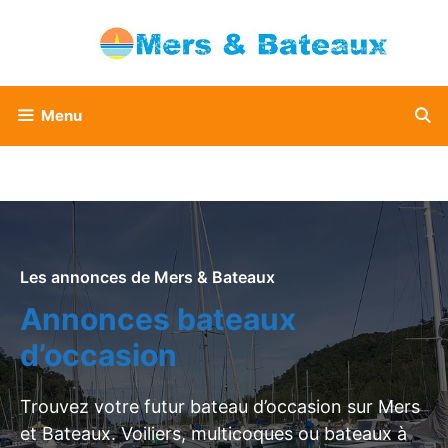
Aller
au
contenu
Menu
Les annonces de Mers & Bateaux
Annonces bateaux
d’occasion
Trouvez votre futur bateau d’occasion sur Mers
et Bateaux. Voiliers, multicoques ou bateaux à