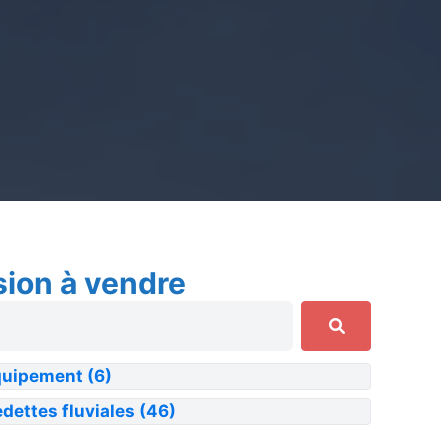
sion à vendre
quipement
(6)
dettes fluviales
(46)