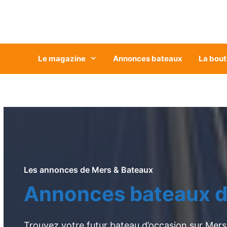
Aller
au
contenu
Le magazine
Annonces bateaux
La bout
Les annonces de Mers & Bateaux
Annonces bateaux d
Trouvez votre futur bateau d’occasion sur Mers 