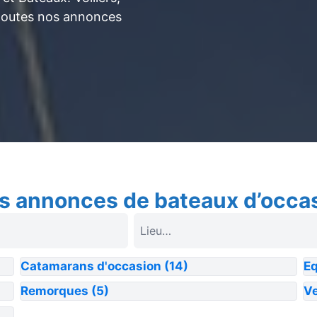
toutes nos annonces
s annonces de bateaux d’occa
Catamarans d'occasion
(14)
E
Remorques
(5)
Ve