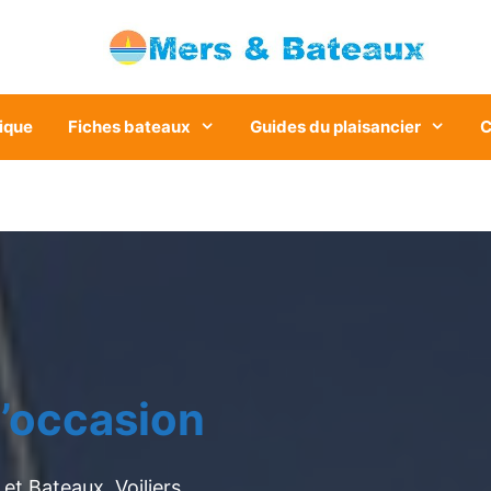
ique
Fiches bateaux
Guides du plaisancier
C
’occasion
et Bateaux. Voiliers,