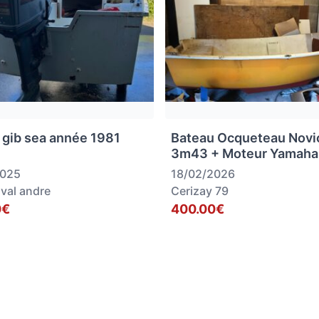
 gib sea année 1981
Bateau Ocqueteau Novi
3m43 + Moteur Yamaha
2025
18/02/2026
 val andre
Cerizay 79
0€
400.00€