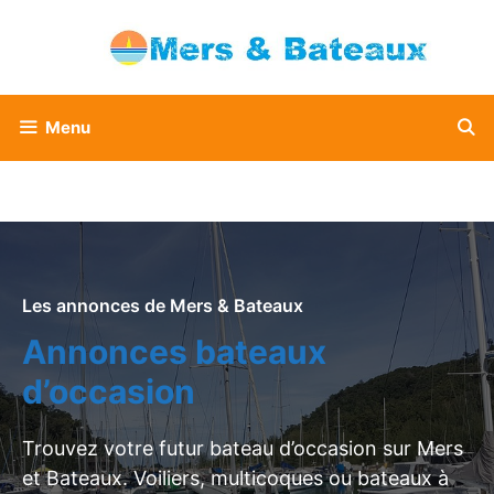
Aller
au
contenu
Menu
Les annonces de Mers & Bateaux
Annonces bateaux
d’occasion
Trouvez votre futur bateau d’occasion sur Mers
et Bateaux. Voiliers, multicoques ou bateaux à