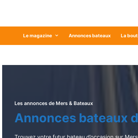
Aller
au
contenu
Le magazine
Annonces bateaux
La bout
Les annonces de Mers & Bateaux
Annonces bateaux d
Trouvez votre futur bateau d’occasion sur Mers 