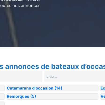
toutes nos annonces
s annonces de bateaux d’occa
Catamarans d'occasion
(14)
E
Remorques
(5)
Ve