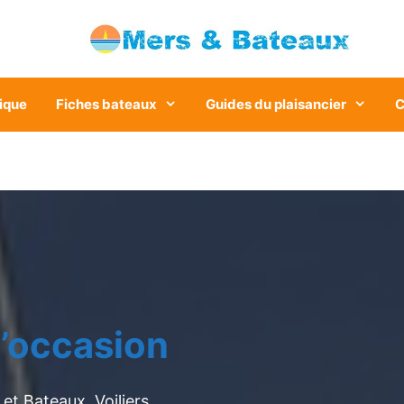
ique
Fiches bateaux
Guides du plaisancier
C
’occasion
et Bateaux. Voiliers,