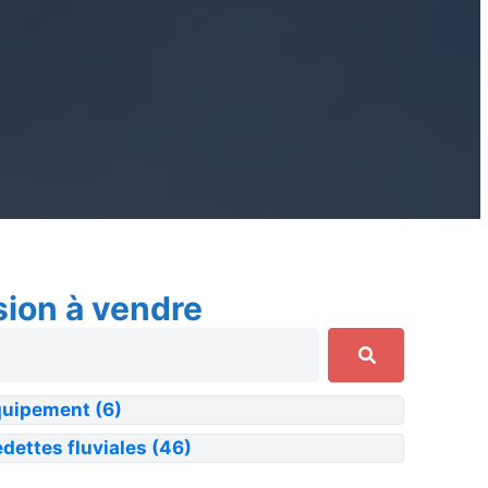
sion à vendre
quipement
(6)
dettes fluviales
(46)