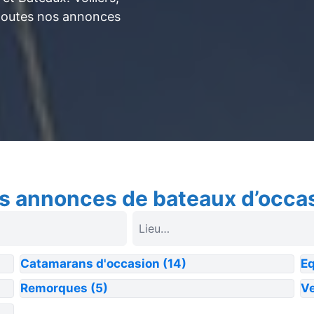
toutes nos annonces
s annonces de bateaux d’occa
Catamarans d'occasion
(14)
E
Remorques
(5)
Ve