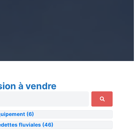
sion à vendre
quipement
(6)
dettes fluviales
(46)