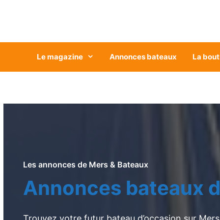
Aller
au
contenu
Le magazine
Annonces bateaux
La bout
Les annonces de Mers & Bateaux
Annonces bateaux d
Trouvez votre futur bateau d’occasion sur Mers 