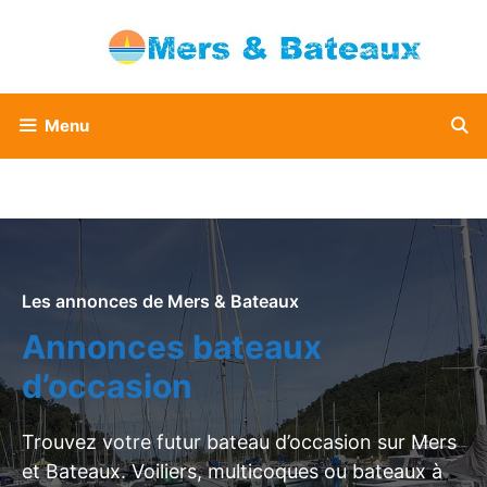
Aller
au
contenu
Menu
Les annonces de Mers & Bateaux
Annonces bateaux
d’occasion
Trouvez votre futur bateau d’occasion sur Mers
et Bateaux. Voiliers, multicoques ou bateaux à