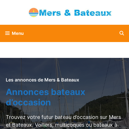
Aller
au
contenu
Menu
Les annonces de Mers & Bateaux
Annonces bateaux
d’occasion
Trouvez votre futur bateau d’occasion sur Mers
et Bateaux. Voiliers, multicoques ou bateaux à