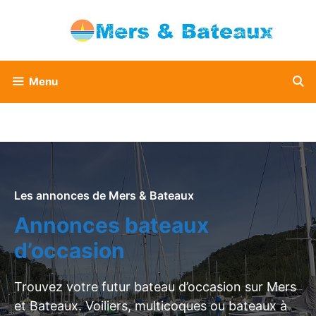
Aller
au
contenu
Menu
Les annonces de Mers & Bateaux
Annonces bateaux
d’occasion
Trouvez votre futur bateau d’occasion sur Mers
et Bateaux. Voiliers, multicoques ou bateaux à