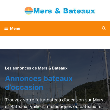
Aller
au
contenu
Menu
Les annonces de Mers & Bateaux
Annonces bateaux
d’occasion
Trouvez votre futur bateau d’occasion sur Mers
et Bateaux. Voiliers, multicoques ou bateaux à