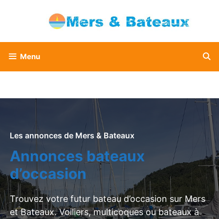
Aller
au
contenu
Menu
Les annonces de Mers & Bateaux
Annonces bateaux
d’occasion
Trouvez votre futur bateau d’occasion sur Mers
et Bateaux. Voiliers, multicoques ou bateaux à