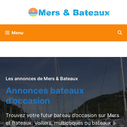
Aller
au
contenu
Menu
Les annonces de Mers & Bateaux
Annonces bateaux
d’occasion
Trouvez votre futur bateau d’occasion sur Mers
et Bateaux. Voiliers, multicoques ou bateaux à